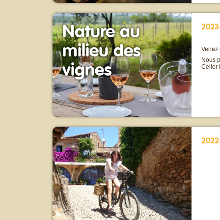
Nature au
2023
milieu des
Venez 
Nous pr
vignes
Celler
2022-