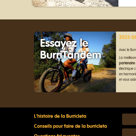
2023-06
Essayez le
Avec le Bu
BurriTàndem
La meilleur
partenaire
électrique 
en harmoni
et vous aid
L'histoire de la Burricleta
Conseils pour faire de la burricleta