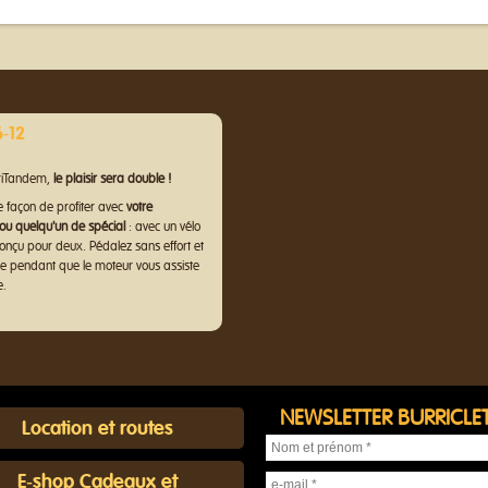
-12
rriTandem,
le plaisir sera double !
e façon de profiter avec
votre
 ou quelqu'un de spécial
: avec un vélo
conçu pour deux. Pédalez sans effort et
e pendant que le moteur vous assiste
e.
NEWSLETTER BURRICLE
Location et routes
E-shop Cadeaux et