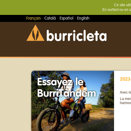
Ce site ut
En surfant ou en u
·
·
·
Français
Català
Español
English
Essayez le
2023
BurriTàndem
Avec l
La meil
harmon