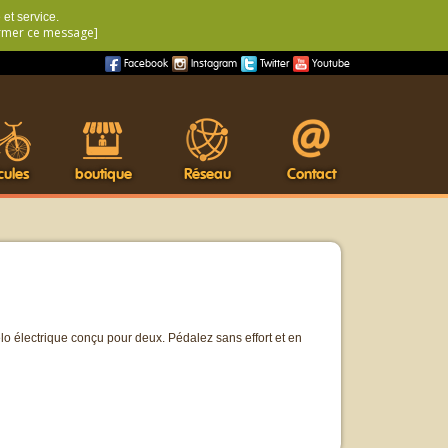
et service.
rmer ce message]
Facebook
Instagram
Twitter
Youtube
cules
boutique
Réseau
Contact
élo électrique conçu pour deux. Pédalez sans effort et en