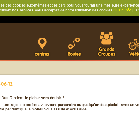
ilise des cookies eux-mêmes et des tiers pour vous fournir une meilleure expérience 
Plus d'info
[Fe
tilisant nos services, vous acceptez de notre utilisation des cookies.
Grands
centres
Routes
Groupes
Véhi
-06-12
e BurriTandem,
le plaisir sera double !
leure façon de profiter avec
votre partenaire ou quelqu'un de spécial
: avec un v
ie pendant que le moteur vous assiste et vous aide.