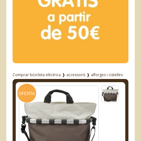
Comprar bicicleta elèctrica
❱
accessoris
❱
alforges i cistelles
OFERTA