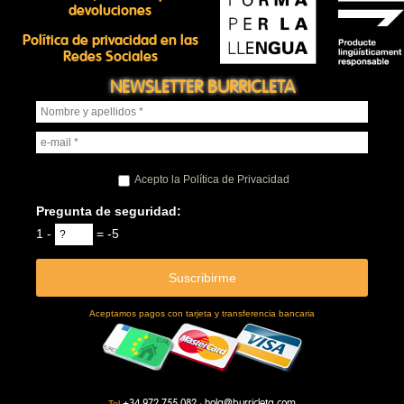
devoluciones
Política de privacidad en las
Redes Sociales
NEWSLETTER BURRICLETA
Acepto la Política de Privacidad
Pregunta de seguridad:
1 -
= -5
Aceptamos pagos con tarjeta y transferencia bancaria
+34 972 755 082
hola@burricleta.com
Tel.
·