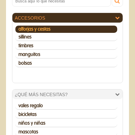
ACCESORIOS
alforjas y cestas
sillines
timbres
manguitos
bolsas
¿QUÉ MÁS NECESITAS?
vales regalo
bicicletas
niños y niñas
mascotas