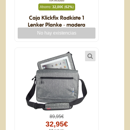
IVA incluido
Ahorro:
32,00€
(
62%
)
Caja Klickfix Radkiste 1
Lenker Planke - madera
antigua
89,95€
32,95€