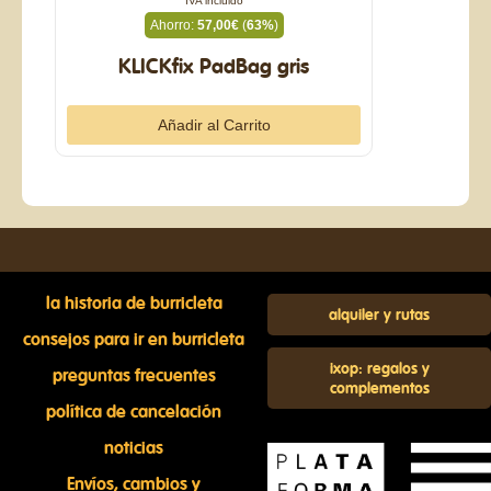
IVA incluido
Ahorro:
57,00€
(
63%
)
KLICKfix PadBag gris
la historia de burricleta
alquiler y rutas
consejos para ir en burricleta
ixop: regalos y
preguntas frecuentes
complementos
política de cancelación
noticias
Envíos, cambios y