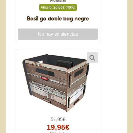
IVA incluido
Ahorro:
20,00€
(
40%
)
Basil go doble bag negre
51,95€
19,95€