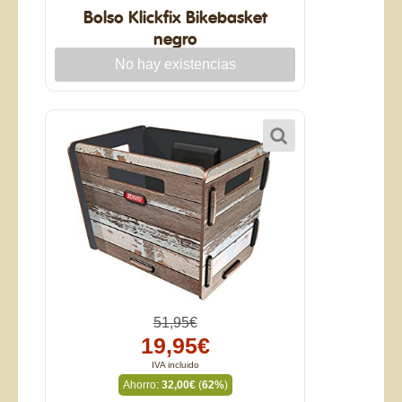
Bolso Klickfix Bikebasket
negro
51,95€
19,95€
IVA incluido
Ahorro:
32,00€
(
62%
)