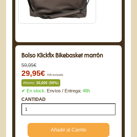
Bolso Klickfix Bikebasket marrón
59,95€
29,95€
IVA incluido
Ahorro:
30,00€
(
50%
)
✔ En stock.
Envíos / Entrega:
48h