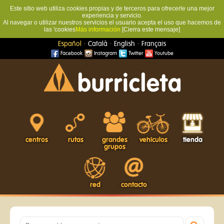
Este sitio web utiliza cookies propias y de terceros para ofrecerle una mejor
experiencia y servicio.
Al navegar o utilizar nuestros servicios el usuario acepta el uso que hacemos de
las 'cookies
Más información
[Cierra este mensaje]
·
·
·
Español
Català
English
Français
Facebook
Instagram
Twitter
Youtube
centros
rutas
grandes
vehículos
tienda
grupos
red
contacto