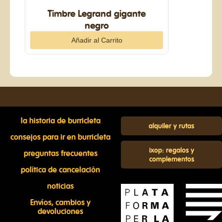
Timbre Legrand gigante
negro
la historia de burricleta
alquiler y rutas
consejos para ir en burricleta
ixop: regalos y
preguntas frecuentes
complementos
política de cancelación
noticias
Envíos, cambios y
devoluciones