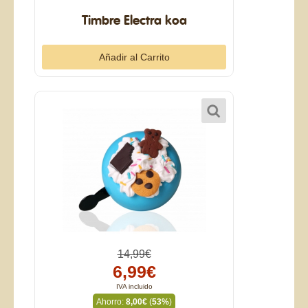
Timbre Electra koa
14,99€
6,99€
IVA incluido
Ahorro:
8,00€
(
53%
)