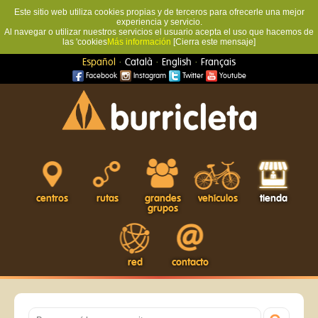
Este sitio web utiliza cookies propias y de terceros para ofrecerle una mejor
experiencia y servicio.
Al navegar o utilizar nuestros servicios el usuario acepta el uso que hacemos de
las 'cookies
Más información
[Cierra este mensaje]
·
·
·
Español
Català
English
Français
Facebook
Instagram
Twitter
Youtube
centros
rutas
grandes
vehículos
tienda
grupos
red
contacto