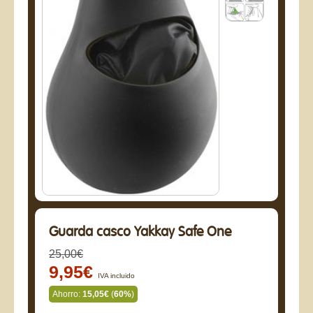
Guarda casco Yakkay Safe One
25,00€
9,95€
IVA incluido
Ahorro:
15,05€
(
60%
)