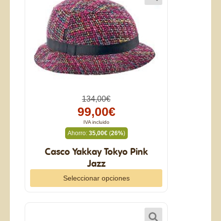
134,00€
99,00€
IVA incluido
Ahorro:
35,00€
(
26%
)
Casco Yakkay Tokyo Pink
Jazz
Seleccionar opciones