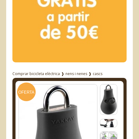
Comprar bicicleta elèctrica
❱
nens i nenes
❱
cascs
OFERTA