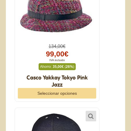
134,00€
99,00€
IVA incluido
Ahorro:
35,00€
(
26%
)
Casco Yakkay Tokyo Pink
Jazz
Seleccionar opciones