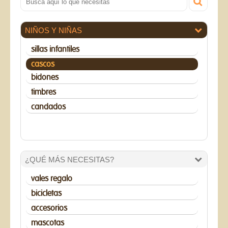
NIÑOS Y NIÑAS
sillas infantiles
cascos
bidones
timbres
candados
¿QUÉ MÁS NECESITAS?
vales regalo
bicicletas
accesorios
mascotas