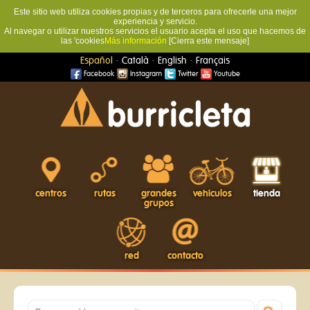
Este sitio web utiliza cookies propias y de terceros para ofrecerle una mejor
experiencia y servicio.
Al navegar o utilizar nuestros servicios el usuario acepta el uso que hacemos de
las 'cookies
Más información
[Cierra este mensaje]
·
·
·
Español
Català
English
Français
Facebook
Instagram
Twitter
Youtube
centros
rutas
grandes
vehículos
tienda
grupos
red
contacto