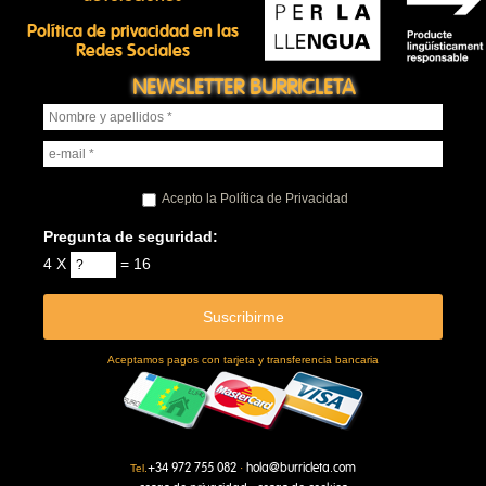
Política de privacidad en las
Redes Sociales
NEWSLETTER BURRICLETA
Acepto la Política de Privacidad
Pregunta de seguridad:
4 X
= 16
Aceptamos pagos con tarjeta y transferencia bancaria
+34 972 755 082
hola@burricleta.com
Tel.
·