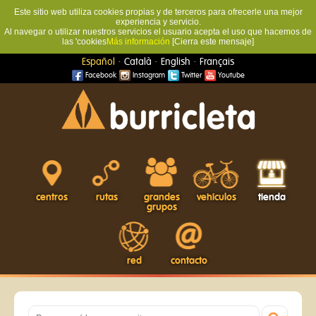
Este sitio web utiliza cookies propias y de terceros para ofrecerle una mejor
experiencia y servicio.
Al navegar o utilizar nuestros servicios el usuario acepta el uso que hacemos de
las 'cookies
Más información
[Cierra este mensaje]
·
·
·
Español
Català
English
Français
Facebook
Instagram
Twitter
Youtube
centros
rutas
grandes
vehículos
tienda
grupos
red
contacto