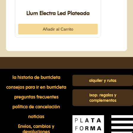
Llum Electra Led Plateada
la historia de burricleta
alquiler y rutas
consejos para ir en burricleta
ixop: regalos y
preguntas frecuentes
complementos
política de cancelación
noticias
Envíos, cambios y
devoluciones