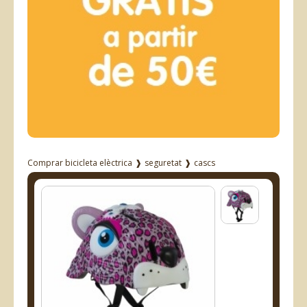
Comprar bicicleta elèctrica
❱
seguretat
❱
cascs