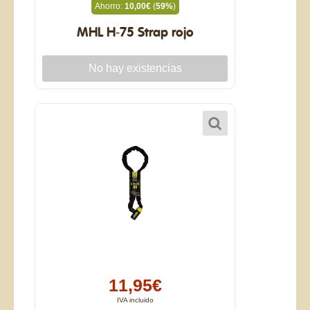
Ahorro:
10,00€
(
59%
)
MHL H-75 Strap rojo
11,95€
IVA incluido