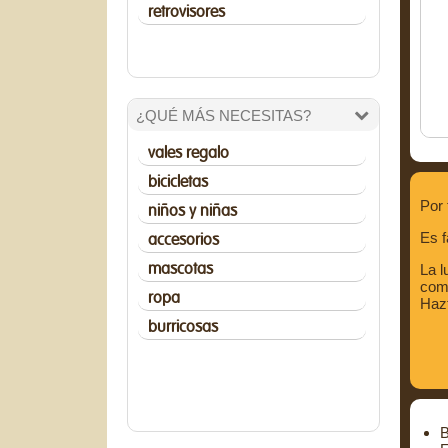
retrovisores
¿QUÉ MÁS NECESITAS?
vales regalo
bicicletas
Por 
niños y niñas
Es f
accesorios
mascotas
La l
como
ropa
Hazt
burricosas
B