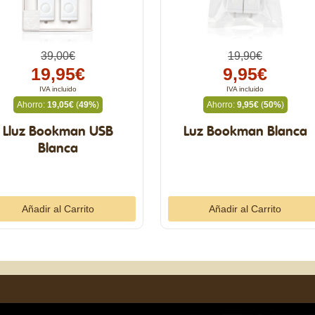
39,00€
19,90€
19,95€
9,95€
IVA incluido
IVA incluido
Ahorro:
19,05€
(
49%
)
Ahorro:
9,95€
(
50%
)
Lluz Bookman USB
Luz Bookman Blanca
Blanca