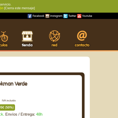
servicio.
ión
[Cierra este mensaje]
Facebook
Instagram
Twitter
Youtube
culos
tienda
red
contacto
okman Verde
€
IVA incluido
95€
(
50%
)
ck.
Envíos / Entrega:
48h