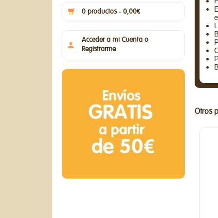
F
E
0 productos - 0,00€
e
L
B
Acceder a mi Cuenta o
P
Registrarme
C
P
B
Otros 