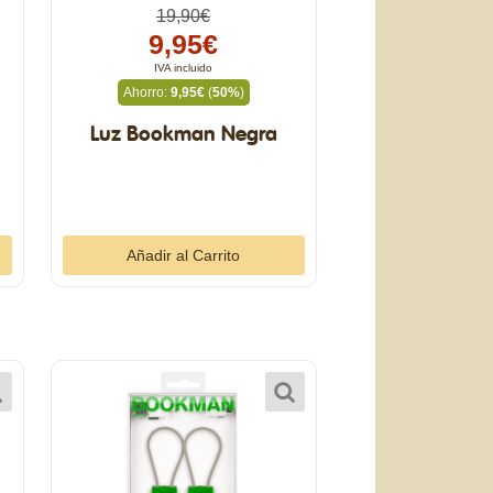
19,90€
9,95€
IVA incluido
Ahorro:
9,95€
(
50%
)
Luz Bookman Negra