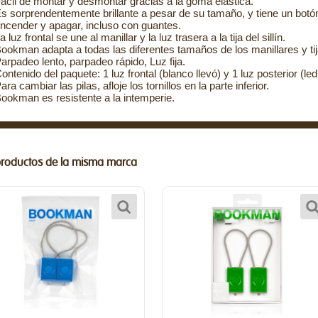
ácil de montar y desmontar gracias a la goma elástica.
s sorprendentemente brillante a pesar de su tamaño, y tiene un botó
ncender y apagar, incluso con guantes.
a luz frontal se une al manillar y la luz trasera a la tija del sillín.
ookman adapta a todas las diferentes tamaños de los manillares y tij
arpadeo lento, parpadeo rápido, Luz fija.
ontenido del paquete: 1 luz frontal (blanco llevó) y 1 luz posterior (le
ara cambiar las pilas, afloje los tornillos en la parte inferior.
ookman es resistente a la intemperie.
productos de la misma marca