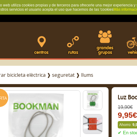
io web utiliza cookies propias y de terceros para ofrecerle una mejor experiencia y 
estros servicios el usuario acepta el uso que hacemos de las 'cookies
Más informac
grandes
centros
rutas
grupos
vehí
r bicicleta elèctrica
❱
seguretat
❱
llums
Luz Bo
RTA
19,90€
9,95
Ahorro:
9,
✔ En sto