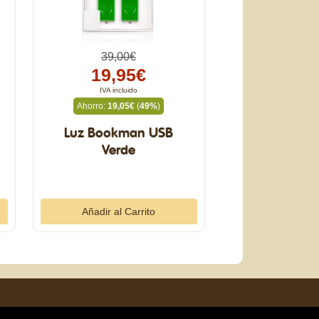
39,00€
19,95€
IVA incluido
Ahorro:
19,05€
(
49%
)
Luz Bookman USB
Verde