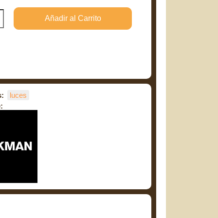
s:
luces
: