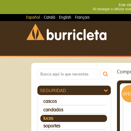
Este sit
Al navegar o utilizar nu
·
·
·
Español
Català
English
Français
Compra
SEGURIDAD
OFE
cascos
candados
luces
soportes