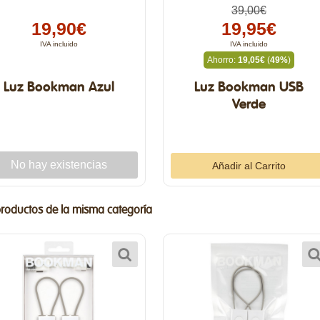
39,00€
19,90€
19,95€
IVA incluido
IVA incluido
Ahorro:
19,05€
(
49%
)
Luz Bookman Azul
Luz Bookman USB
Verde
productos de la misma categoría