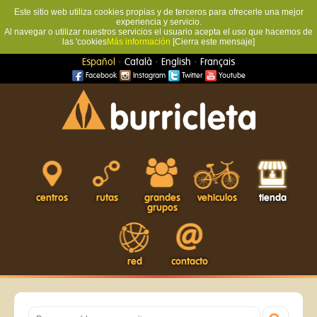
Este sitio web utiliza cookies propias y de terceros para ofrecerle una mejor
experiencia y servicio.
Al navegar o utilizar nuestros servicios el usuario acepta el uso que hacemos de
las 'cookies
Más información
[Cierra este mensaje]
·
·
·
Español
Català
English
Français
Facebook
Instagram
Twitter
Youtube
centros
rutas
grandes
vehículos
tienda
grupos
red
contacto