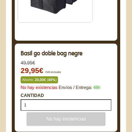
Basil go doble bag negre
49,95€
29,95€
IVA incluido
Ahorro:
20,00€
(
40%
)
No hay existencias
Envíos / Entrega:
48h