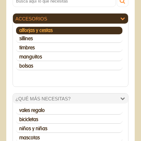
ACCESORIOS
alforjas y cestas
sillines
timbres
manguitos
bolsas
¿QUÉ MÁS NECESITAS?
vales regalo
bicicletas
niños y niñas
mascotas