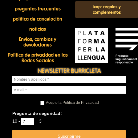
ixop: regalos y
preguntas frecuentes
complementos
política de cancelación
noticias
Envíos, cambios y
devoluciones
Política de privacidad en las
Redes Sociales
NEWSLETTER BURRICLETA
Acepto la Política de Privacidad
Pregunta de seguridad:
10 -
= 3