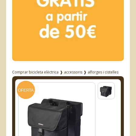
Comprar bicicleta elèctrica
❱
accessoris
❱
alforges i cistelles
OFERTA