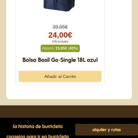
39,95€
24,00€
IVA incluido
Ahorro:
15,95€
(
40%
)
Bolsa Basil Go-Single 18L azul
la historia de burricleta
alquiler y rutas
consejos para ir en burricleta