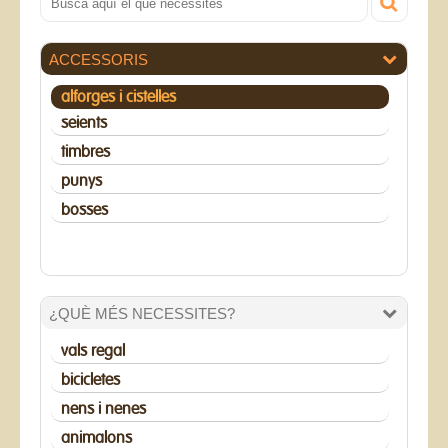
ACCESSORIS
alforges i cistelles
seients
timbres
punys
bosses
¿QUÈ MÉS NECESSITES?
vals regal
bicicletes
nens i nenes
animalons