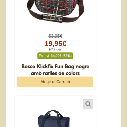
53,95€
19,95€
IVA inclòs
Estalvi:
34,00€
(
63%
)
Bossa Klickfix Fun Bag negre
amb ratlles de colors