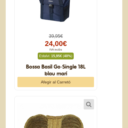
39,95€
24,00€
IVA inclòs
Estalvi:
15,95€
(
40%
)
Bossa Basil Go-Single 18L
blau marí