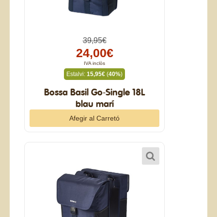
39,95€
24,00€
IVA inclòs
Estalvi:
15,95€
(
40%
)
Bossa Basil Go-Single 18L
blau marí