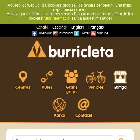
Aquest lloc web utilitza 'cookies' pròpies i de tercers per oferir-li una millor
experiència i servei.
Al navegar o utilizar els nostres serveis l'usuari accepta l'ús que fem de les
'cookies'.
Més informació
[Tanca aquest missatge]
·
·
·
Català
Español
English
Français
Facebook
Instagram
Twitter
Youtube
Centres
Rutes
Grans
Vehicles
Botiga
grups
Xarxa
Contacte