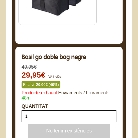
Basil go doble bag negre
49,95€
29,95€
IVA inclòs
Estalvi:
20,00€
(
40%
)
Producte exhaurit
Enviaments / Lliurament:
48h