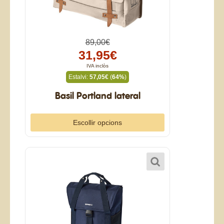
89,00€
31,95€
IVA inclòs
Estalvi:
57,05€
(
64%
)
Basil Portland lateral
Escollir opcions