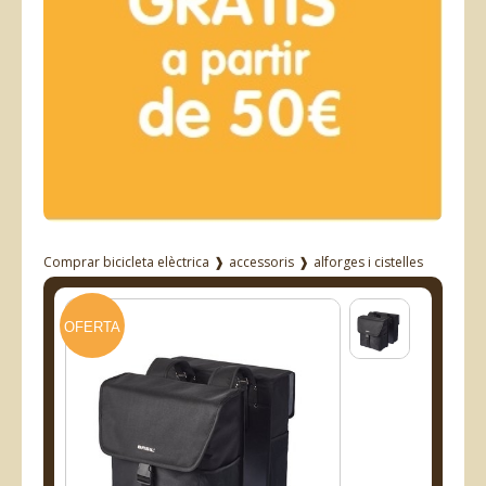
Comprar bicicleta elèctrica
❱
accessoris
❱
alforges i cistelles
OFERTA