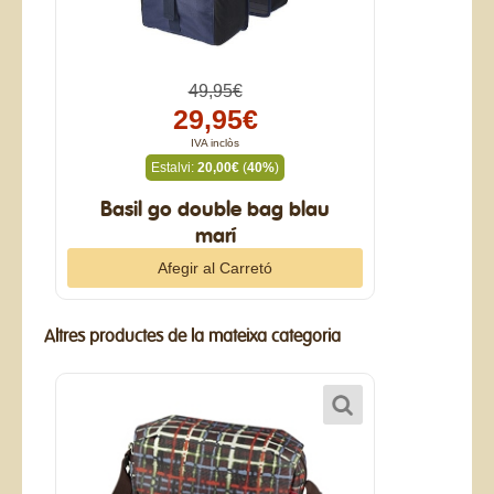
49,95€
29,95€
IVA inclòs
Estalvi:
20,00€
(
40%
)
Basil go double bag blau
marí
Altres productes de la mateixa categoria