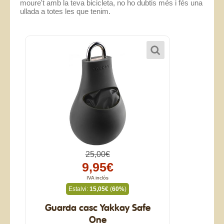
moure't amb la teva bicicleta, no ho dubtis més i fés una
ullada a totes les que tenim.
25,00€
9,95€
IVA inclòs
Estalvi:
15,05€
(
60%
)
Guarda casc Yakkay Safe
One