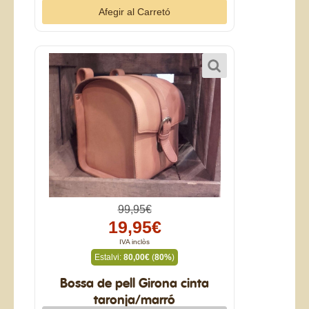
99,95€
19,95€
IVA inclòs
Estalvi:
80,00€
(
80%
)
Bossa de pell Girona cinta
taronja/marró