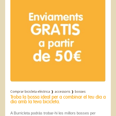
Comprar bicicleta elèctrica
❱
accessoris
❱
bosses
Troba la bossa ideal per a combinar el teu dia a
dia amb la teva bicicleta.
A Burricleta podràs trobar-hi les millors bosses per