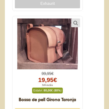
99,95€
19,95€
IVA inclòs
Estalvi:
80,00€
(
80%
)
Bossa de pell Girona Taronja