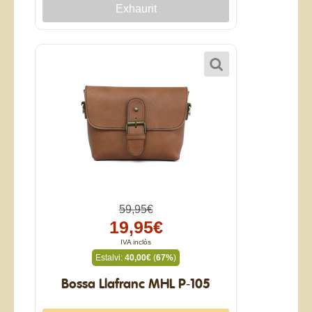
59,95€
19,95€
IVA inclòs
Estalvi:
40,00€
(
67%
)
Bossa Llafranc MHL P-105