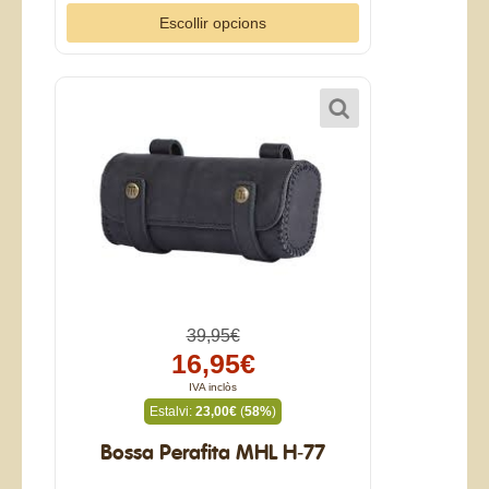
Escollir opcions
39,95€
16,95€
IVA inclòs
Estalvi:
23,00€
(
58%
)
Bossa Perafita MHL H-77