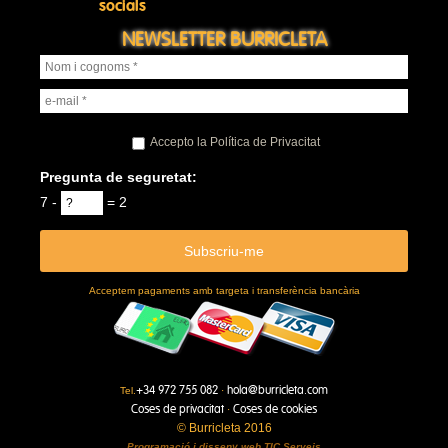
socials
NEWSLETTER BURRICLETA
Accepto la Política de Privacitat
Pregunta de seguretat:
7 -
= 2
Acceptem pagaments amb targeta i transferència bancària
+34 972 755 082
hola@burricleta.com
Tel.
·
Coses de privacitat
Coses de cookies
·
© Burricleta 2016
Programació i disseny web
TIC Serveis