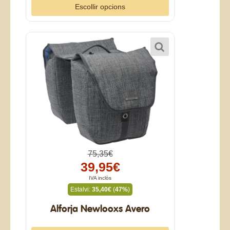
Escollir opcions
75,35€
39,95€
IVA inclòs
Estalvi:
35,40€
(
47%
)
Alforja Newlooxs Avero