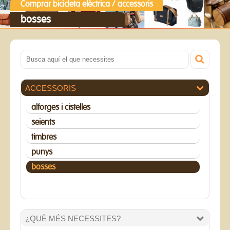
Comprar bicicleta elèctrica
/
accessoris
bosses
ACCESSORIS
alforges i cistelles
seients
timbres
punys
bosses
¿QUÈ MÉS NECESSITES?