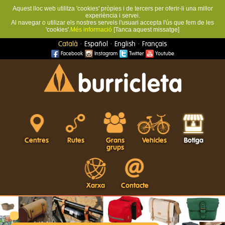
Aquest lloc web utilitza 'cookies' pròpies i de tercers per oferir-li una millor
experiència i servei.
Al navegar o utilizar els nostres serveis l'usuari accepta l'ús que fem de les
'cookies'.
Més informació
[Tanca aquest missatge]
·
·
·
Català
Español
English
Français
Facebook
Instagram
Twitter
Youtube
Centres
Rutes
Grans
Vehicles
Botiga
grups
Xarxa
Contacte