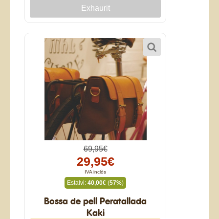
69,95€
29,95€
IVA inclòs
Estalvi:
40,00€
(
57%
)
Bossa de pell Peratallada
Kaki