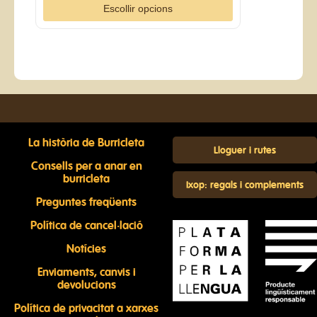
Escollir opcions
La història de Burricleta
Lloguer i rutes
Consells per a anar en
burricleta
Ixop: regals i complements
Preguntes freqüents
Política de cancel·lació
Notícies
Enviaments, canvis i
devolucions
Política de privacitat a xarxes