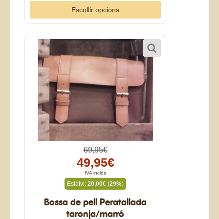
Escollir opcions
69,95€
49,95€
IVA inclòs
Estalvi:
20,00€
(
29%
)
Bossa de pell Peratallada
taronja/marró