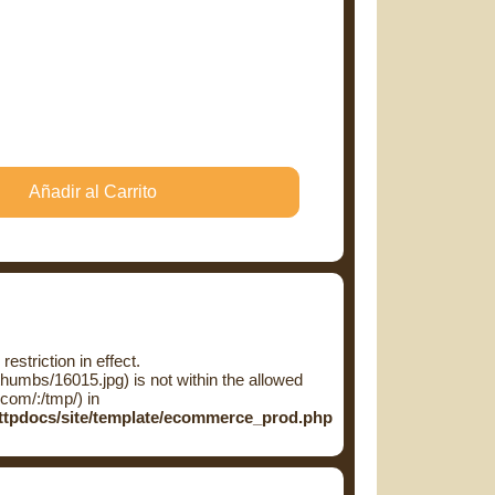
restriction in effect.
thumbs/16015.jpg) is not within the allowed
.com/:/tmp/) in
httpdocs/site/template/ecommerce_prod.php