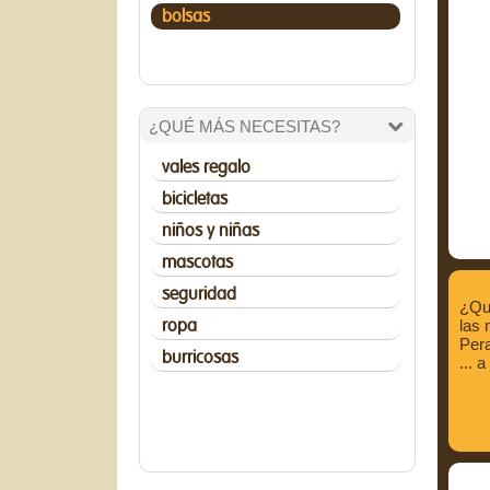
bolsas
¿QUÉ MÁS NECESITAS?
vales regalo
bicicletas
niños y niñas
mascotas
seguridad
¿Qui
las 
ropa
Pera
burricosas
... a