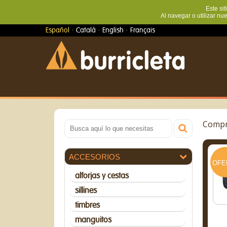
Este sit
Al navegar o utilizar nu
·
·
·
Español
Català
English
Français
Compra
ACCESORIOS
OFE
alforjas y cestas
sillines
timbres
manguitos