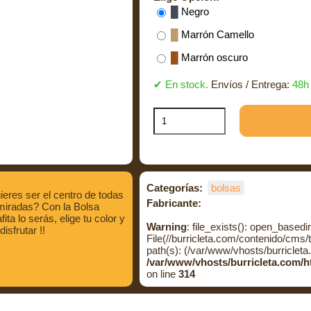
█
Negro
█
Marrón Camello
█
Marrón oscuro
✔ En stock.
Envíos / Entrega:
48h
Categorías:
bolsas
eres ser el centro de todas
Fabricante:
miradas? Con la Bolsa
fita lo serás, elige tu color y
Warning
: file_exists(): open_basedir 
 disfrutar !!
File(//burricleta.com/contenido/cms/
path(s): (/var/www/vhosts/burricleta
/var/www/vhosts/burricleta.com/
on line
314