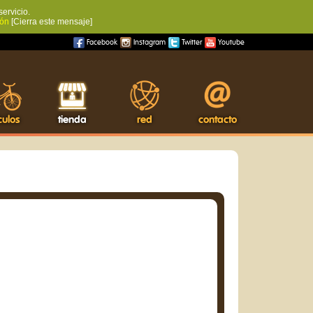
servicio.
ión
[Cierra este mensaje]
Facebook
Instagram
Twitter
Youtube
culos
tienda
red
contacto