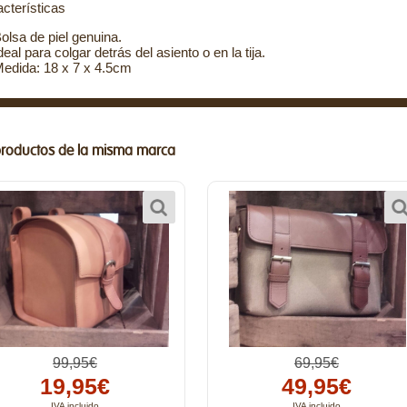
cterísticas
olsa de piel genuina.
deal para colgar detrás del asiento o en la tija.
edida: 18 x 7 x 4.5cm
productos de la misma marca
99,95€
69,95€
19,95€
49,95€
IVA incluido
IVA incluido