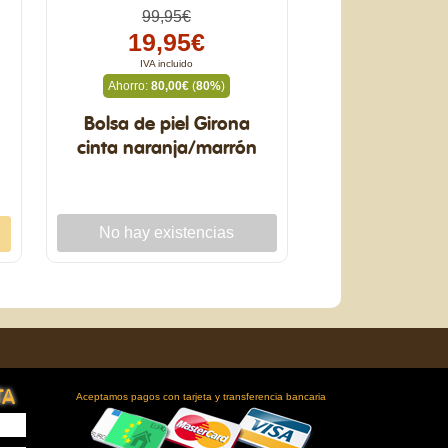
99,95€
19,95€
IVA incluido
Ahorro:
80,00€
(
80%
)
Bolsa de piel Girona
cinta naranja/marrón
TA
Aceptamos pagos con tarjeta y transferencia bancaria