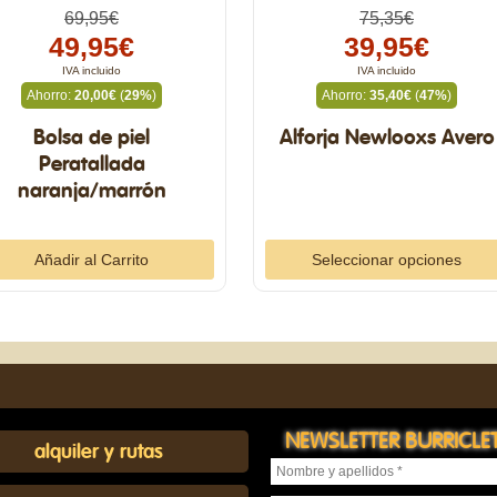
69,95€
75,35€
49,95€
39,95€
IVA incluido
IVA incluido
Ahorro:
20,00€
(
29%
)
Ahorro:
35,40€
(
47%
)
Bolsa de piel
Alforja Newlooxs Avero
Peratallada
naranja/marrón
Seleccionar opciones
NEWSLETTER BURRICLE
alquiler y rutas