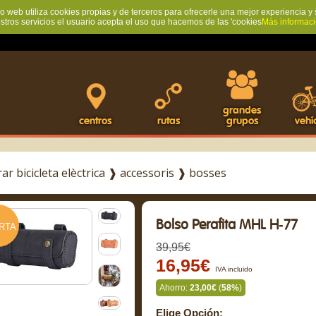
io web utiliza cookies propias y de terceros para ofrecerle una mejor experiencia y 
estros servicios el usuario acepta el uso que hacemos de las 'cookies
Más informac
grandes
centros
rutas
grupos
vehí
r bicicleta elèctrica
❱
accessoris
❱
bosses
Bolso Perafita MHL H-77
RTA
39,95€
16,95€
IVA incluido
Ahorro:
23,00€
(
58%
)
Elige Opción: