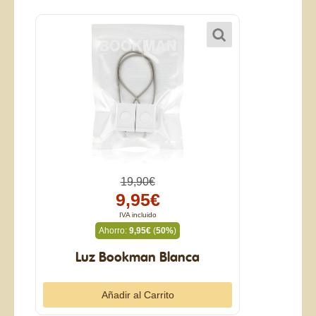
19,90€
9,95€
IVA incluido
Ahorro:
9,95€
(
50%
)
Luz Bookman Blanca