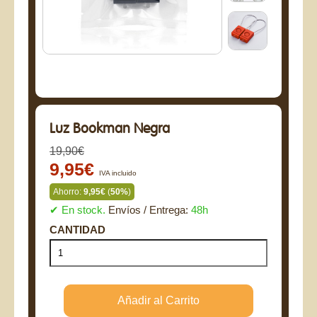
Luz Bookman Negra
19,90€
9,95€
IVA incluido
Ahorro:
9,95€
(
50%
)
✔ En stock.
Envíos / Entrega:
48h