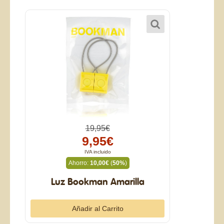
19,95€
9,95€
IVA incluido
Ahorro:
10,00€
(
50%
)
Luz Bookman Amarilla