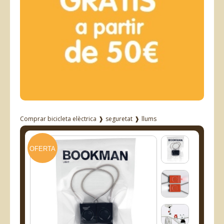
Comprar bicicleta elèctrica
❱
seguretat
❱
llums
OFERTA