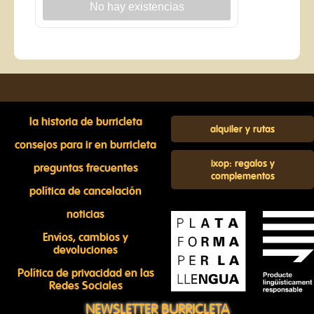
la historia de burricleta
alquiler y rutas
consejos para ir en burricleta
ixop: regalos y
preguntas frecuentes
complementos
política de cancelación
noticias
Envíos, cambios y
devoluciones
Política de privacidad en las
Redes Sociales
NEWSLETTER BURRICLETA