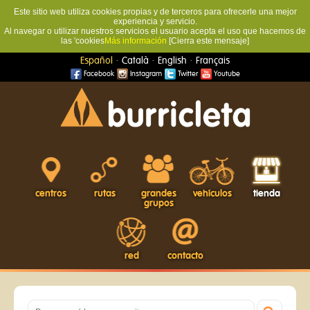
Este sitio web utiliza cookies propias y de terceros para ofrecerle una mejor
experiencia y servicio.
Al navegar o utilizar nuestros servicios el usuario acepta el uso que hacemos de
las 'cookies
Más información
[Cierra este mensaje]
·
·
·
Español
Català
English
Français
Facebook
Instagram
Twitter
Youtube
centros
rutas
grandes
vehículos
tienda
grupos
red
contacto