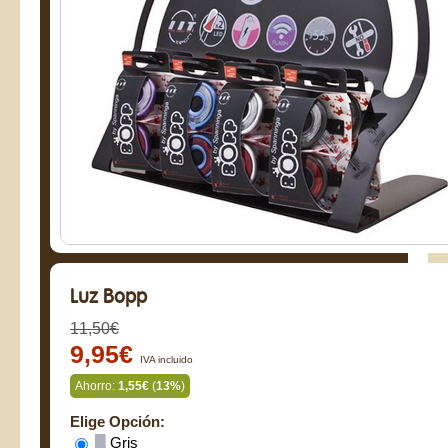
Luz Bopp
11,50€
9,95€
IVA incluido
Ahorro:
1,55€
(
13%
)
Elige Opción:
█
Gris