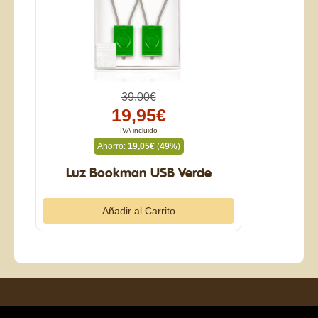
39,00€
19,95€
IVA incluido
Ahorro:
19,05€
(
49%
)
Luz Bookman USB Verde