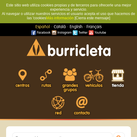
Este sitio web utiliza cookies propias y de terceros para ofrecerle una mejor
experiencia y servicio.
Al navegar o utilizar nuestros servicios el usuario acepta el uso que hacemos de
las 'cookies
Más información
[Cierra este mensaje]
·
·
·
Español
Català
English
Français
Facebook
Instagram
Twitter
Youtube
centros
rutas
grandes
vehículos
tienda
grupos
red
contacto