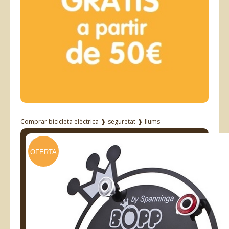
Comprar bicicleta elèctrica
❱
seguretat
❱
llums
OFERTA