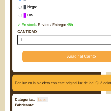
█
Negro
█
Lila
✔ En stock.
Envíos / Entrega:
48h
Pon luz en la bicicleta con este original luz de led. Qué colo
Categorías:
luces
Fabricante: