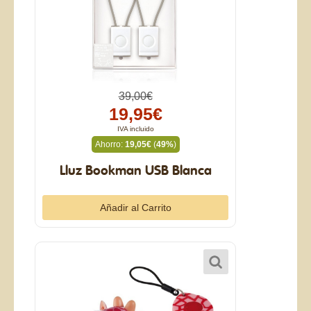
39,00€
19,95€
IVA incluido
Ahorro:
19,05€
(
49%
)
Lluz Bookman USB Blanca