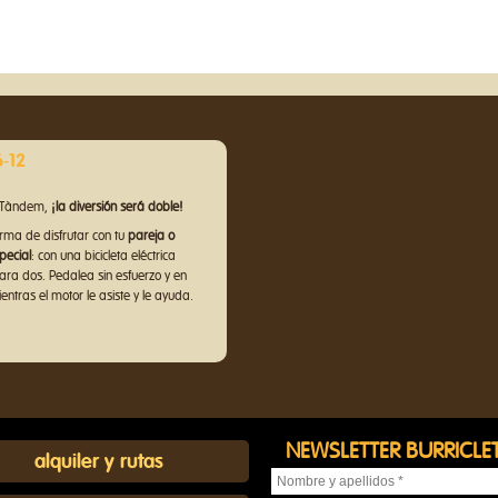
-12
riTàndem,
¡la diversión será doble!
rma de disfrutar con tu
pareja o
pecial
: con una bicicleta eléctrica
ra dos. Pedalea sin esfuerzo y en
ntras el motor le asiste y le ayuda.
NEWSLETTER BURRICLE
alquiler y rutas