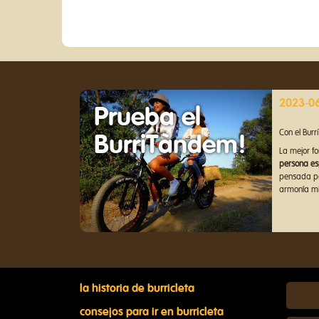
2023-06
Prueba el
Con el Bur
BurriTàndem!
La mejor fo
persona es
pensada pa
armonía mie
la historia de burricleta
consejos para ir en burricleta