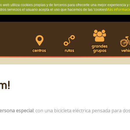
io web utiliza cookies propias y de terceros para ofrecerle una mejor experiencia y 
Más informaci
stros servicios el usuario acepta el uso que hacemos de las 'cookies
grandes
centros
rutas
grupos
vehí
em!
ersona especial
: con una bicicleta eléctrica pensada para d