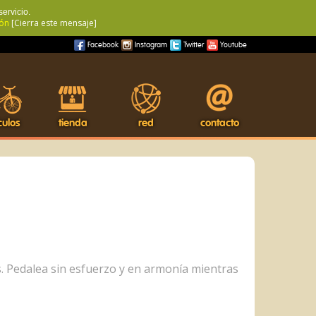
servicio.
ón
[Cierra este mensaje]
Facebook
Instagram
Twitter
Youtube
culos
tienda
red
contacto
os. Pedalea sin esfuerzo y en armonía mientras