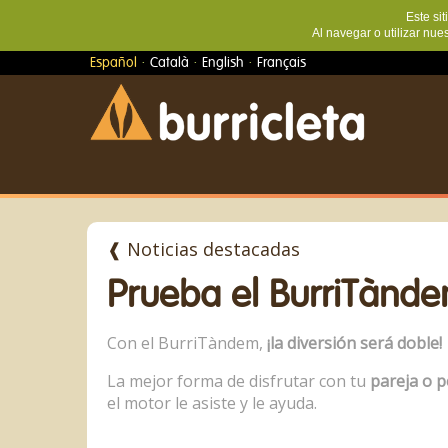
Este sit
Al navegar o utilizar nue
·
·
·
Español
Català
English
Français
❰ Noticias destacadas
Prueba el BurriTànd
Con el BurriTàndem,
¡la diversión será doble!
La mejor forma de disfrutar con tu
pareja o p
el motor le asiste y le ayuda.