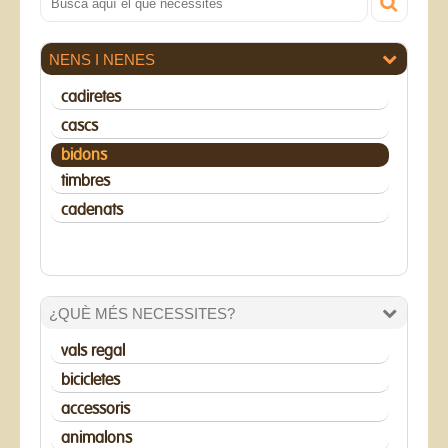
NENS I NENES
cadiretes
cascs
bidons
timbres
cadenats
¿QUÈ MÉS NECESSITES?
vals regal
bicicletes
accessoris
animalons