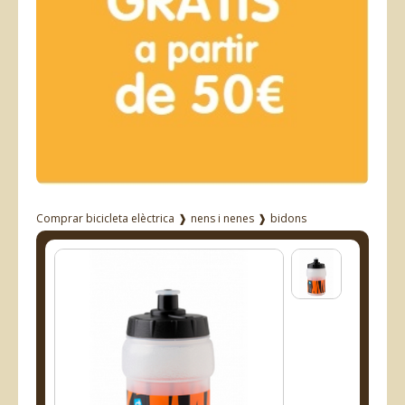
Comprar bicicleta elèctrica
❱
nens i nenes
❱
bidons