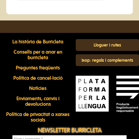
La història de Burricleta
Lloguer i rutes
Consells per a anar en
burricleta
Ixop: regals i complements
Preguntes freqüents
Política de cancel·lació
Notícies
Enviaments, canvis i
devolucions
Política de privacitat a xarxes
socials
NEWSLETTER BURRICLETA