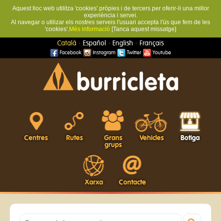
Aquest lloc web utilitza 'cookies' pròpies i de tercers per oferir-li una millor
experiència i servei.
Al navegar o utilizar els nostres serveis l'usuari accepta l'ús que fem de les
'cookies'.
Més informació
[Tanca aquest missatge]
·
·
·
Català
Español
English
Français
Facebook
Instagram
Twitter
Youtube
Centres
Rutes
Grans
Vehicles
Botiga
grups
Xarxa
Contacte