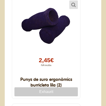
2,45€
IVA inclòs
Punys de suro ergonòmics
burricleta lila (2)