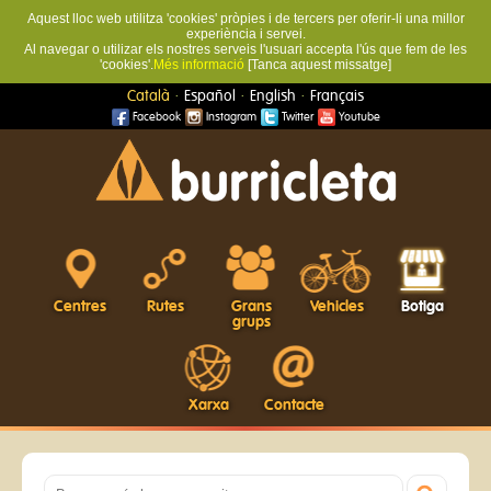
Aquest lloc web utilitza 'cookies' pròpies i de tercers per oferir-li una millor
experiència i servei.
Al navegar o utilizar els nostres serveis l'usuari accepta l'ús que fem de les
'cookies'.
Més informació
[Tanca aquest missatge]
·
·
·
Català
Español
English
Français
Facebook
Instagram
Twitter
Youtube
Centres
Rutes
Grans
Vehicles
Botiga
grups
Xarxa
Contacte