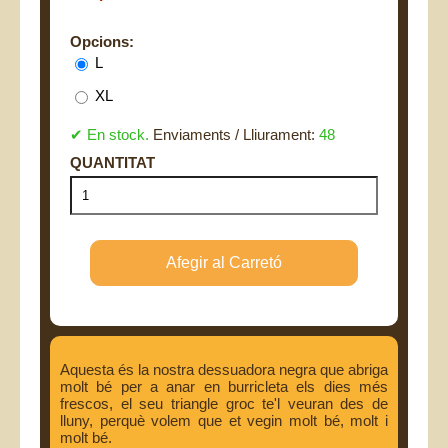
Opcions:
L
XL
✔ En stock.
Enviaments / Lliurament:
48
Aquesta és la nostra dessuadora negra que abriga
molt bé per a anar en burricleta els dies més
frescos, el seu triangle groc te'l veuran des de
lluny, perquè volem que et vegin molt bé, molt i
molt bé.