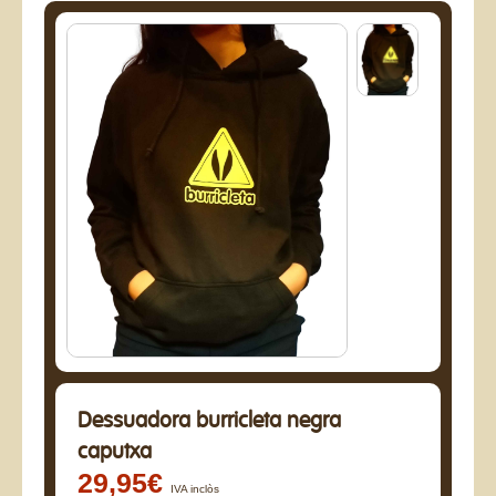
Dessuadora burricleta negra
caputxa
29,95€
IVA inclòs