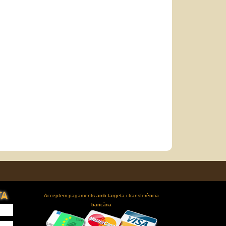
TA
Acceptem pagaments amb targeta i transferència
bancària