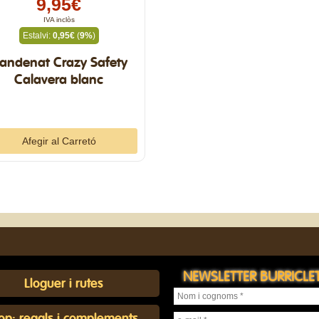
9,95€
IVA inclòs
Estalvi:
0,95€
(
9%
)
andenat Crazy Safety
Calavera blanc
NEWSLETTER BURRICLE
Lloguer i rutes