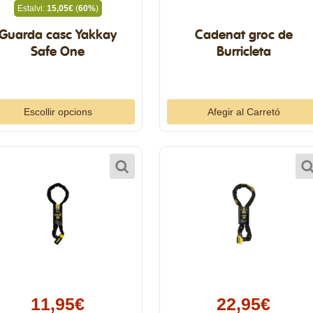
Estalvi:
15,05€
(
60%
)
Guarda casc Yakkay
Cadenat groc de
Safe One
Burricleta
Escollir opcions
11,95€
22,95€