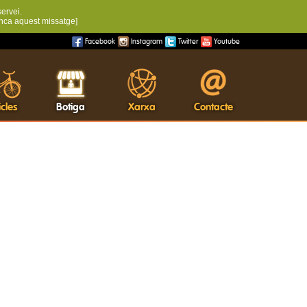
servei.
nca aquest missatge]
Facebook
Instagram
Twitter
Youtube
cles
Botiga
Xarxa
Contacte