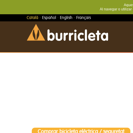
Aquest
Al navegar o utilizar
·
·
·
Català
Español
English
Français
Comprar bicicleta elèctrica
/
seguretat