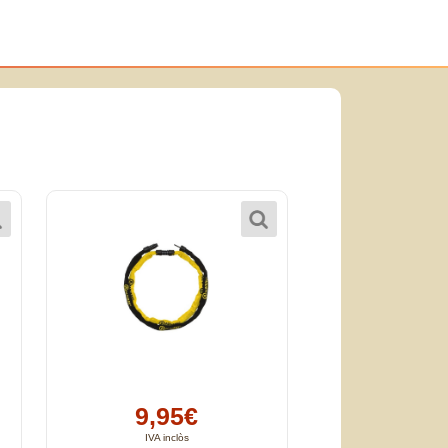
9,95€
IVA inclòs