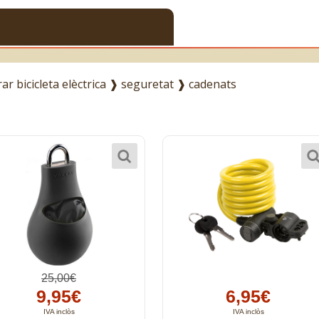
r bicicleta elèctrica
❱
seguretat
❱
cadenats
25,00€
9,95€
6,95€
IVA inclòs
IVA inclòs