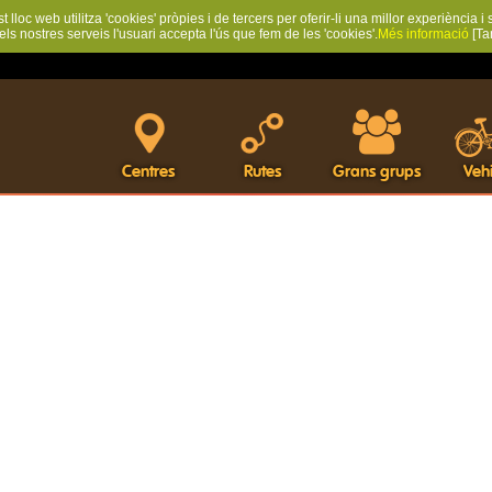
 lloc web utilitza 'cookies' pròpies i de tercers per oferir-li una millor experiència i 
 els nostres serveis l'usuari accepta l'ús que fem de les 'cookies'.
Més informació
[Ta
Centres
Rutes
Grans grups
Vehi