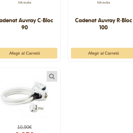
IVA inclòs
IVA inclòs
adenat Auvray C-Bloc
Cadenat Auvray R-Bloc
90
100
10,90€