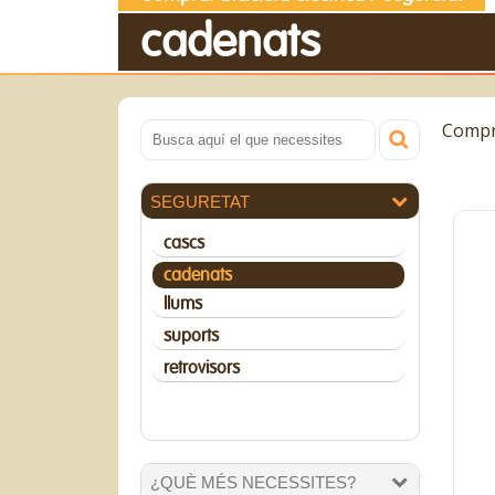
cadenats
Compra
SEGURETAT
cascs
cadenats
llums
suports
retrovisors
¿QUÈ MÉS NECESSITES?