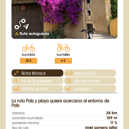
burricleta
burrisillita
38 €
6 €
ficha técnica
descripción
no te lo pierdas
dónde comer
dónde dormir
consejos
La ruta Pals y playa quiere acercaros al entorno de
Pals
38 km
distancia
109 m
ascensión acumulada
11 %
pendiente máxima
nivel somera (alto)
tipo de ruta