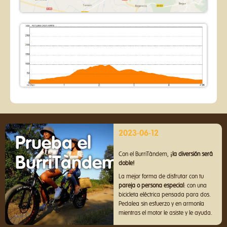
2023-06-12
Prueba el
Con el BurriTàndem,
¡la diversión será
BurriTàndem!
doble!
La mejor forma de disfrutar con tu
pareja o persona especial
: con una
bicicleta eléctrica pensada para dos.
Pedalea sin esfuerzo y en armonía
mientras el motor le asiste y le ayuda.