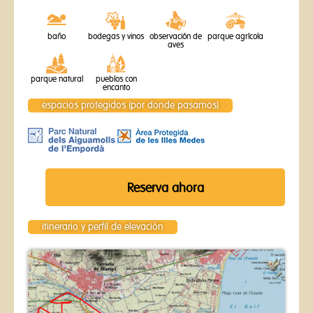
baño
bodegas y vinos
observación de
parque agrícola
aves
parque natural
pueblos con
encanto
espacios protegidos (por donde pasamos)
Reserva ahora
itinerario y perfil de elevación