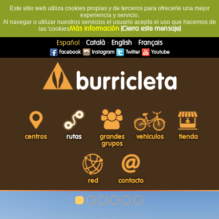
Este sitio web utiliza cookies propias y de terceros para ofrecerle una mejor
experiencia y servicio.
Al navegar o utilizar nuestros servicios el usuario acepta el uso que hacemos de
las 'cookies
Más información
[Cierra este mensaje]
·
·
·
Español
Català
English
Français
Facebook
Instagram
Twitter
Youtube
centros
rutas
grandes
vehículos
tienda
grupos
red
contacto