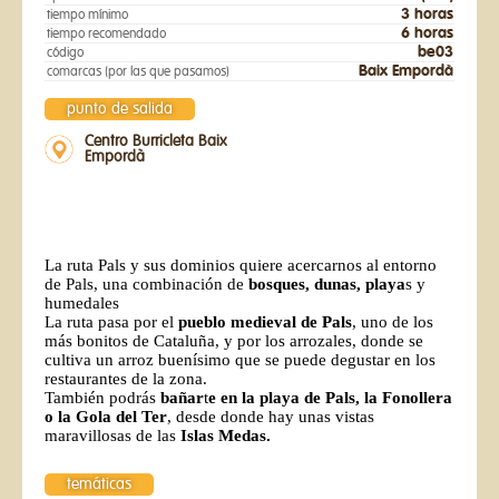
3 horas
tiempo mínimo
6 horas
tiempo recomendado
be03
código
Baix Empordà
comarcas (por las que pasamos)
punto de salida
Centro Burricleta Baix
Empordà
La ruta Pals y sus dominios quiere acercarnos al entorno
de Pals, una combinación de
bosques, dunas, playa
s
y
humedales
La
ru
ta pasa por el
pueblo medieval de Pals
, uno de los
más bonitos de Cataluña, y por los arrozales, donde se
cultiva un arroz buenísimo que se puede degustar en los
re
s
taurant
es
de la zona.
También podrá
s
bañar
t
e en la playa de Pals, la Fonollera
o la Gola del Ter
, desde donde
hay
unas vistas
maravillosas
de las
Islas Medas.
temáticas