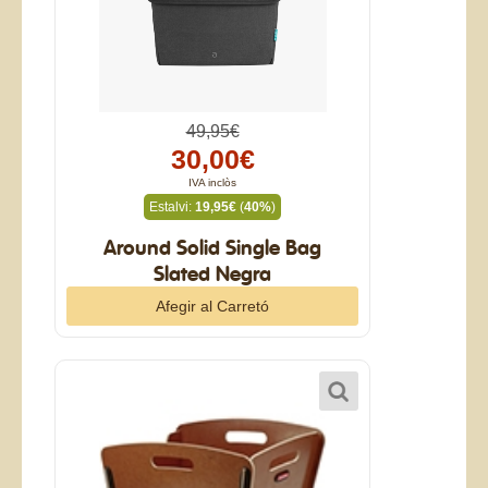
49,95€
30,00€
IVA inclòs
Estalvi:
19,95€
(
40%
)
Around Solid Single Bag
Slated Negra