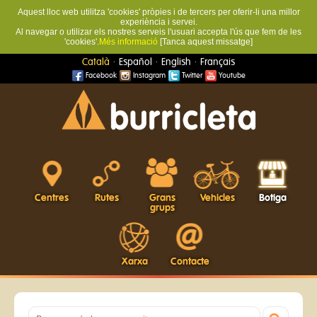
Aquest lloc web utilitza 'cookies' pròpies i de tercers per oferir-li una millor
experiència i servei.
Al navegar o utilizar els nostres serveis l'usuari accepta l'ús que fem de les
'cookies'.
Més informació
[Tanca aquest missatge]
·
·
·
Català
Español
English
Français
Facebook
Instagram
Twitter
Youtube
Centres
Rutes
Grans
Vehicles
Botiga
grups
Xarxa
Contacte