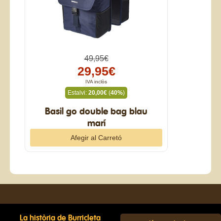
49,95€
29,95€
IVA inclòs
Estalvi:
20,00€
(
40%
)
Basil go double bag blau
marí
La història de Burricleta