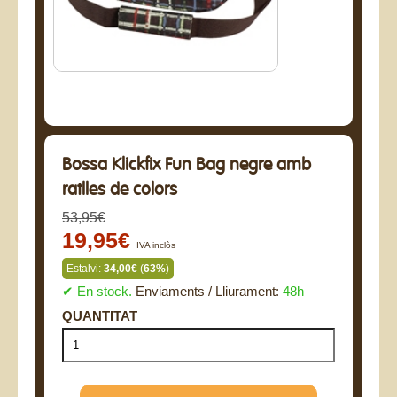
Bossa Klickfix Fun Bag negre amb
ratlles de colors
53,95€
19,95€
IVA inclòs
Estalvi:
34,00€
(
63%
)
✔ En stock.
Enviaments / Lliurament:
48h