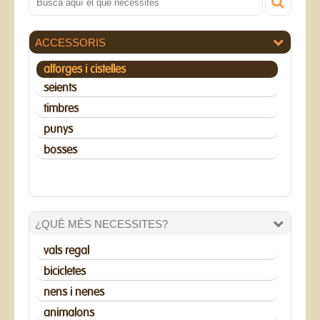
ACCESSORIS
alforges i cistelles
seients
timbres
punys
bosses
¿QUÈ MÉS NECESSITES?
vals regal
bicicletes
nens i nenes
animalons