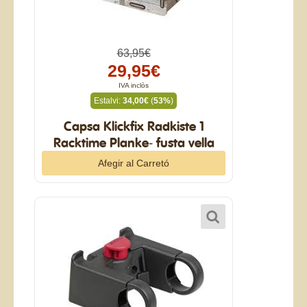
63,95€
29,95€
IVA inclòs
Estalvi:
34,00€
(
53%
)
Capsa Klickfix Radkiste 1
Racktime Planke- fusta vella
19L