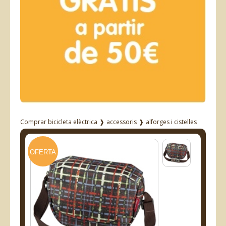
Comprar bicicleta elèctrica
❱
accessoris
❱
alforges i cistelles
OFERTA