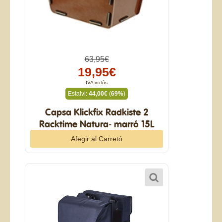
63,95€
19,95€
IVA inclòs
Estalvi:
44,00€
(
69%
)
Capsa Klickfix Radkiste 2
Racktime Natura- marró 15L