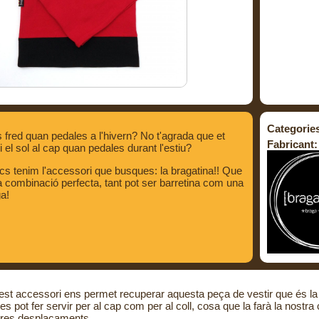
Categorie
 fred quan pedales a l'hivern? No t'agrada que et
Fabricant:
i el sol al cap quan pedales durant l'estiu?
s tenim l'accessori que busques: la bragatina!! Que
a combinació perfecta, tant pot ser barretina com una
a!
st accessori ens permet recuperar aquesta peça de vestir que és la b
 es pot fer servir per al cap com per al coll, cosa que la farà la nostr
tres desplaçaments.