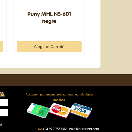
Puny MHL NS-601
negre
TA
Acceptem pagaments amb targeta i transferència
bancària
at
+34 972 755 082
hola@burricleta.com
Tel.
·