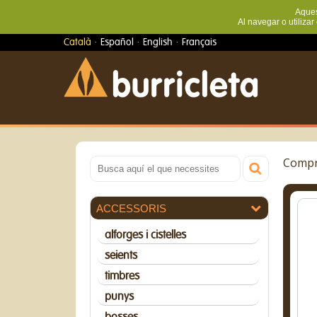
Aquest
Al navegar o utilizar
·
·
·
Català
Español
English
Français
Compra
ACCESSORIS
alforges i cistelles
seients
timbres
punys