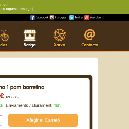
servei.
nca aquest missatge]
Facebook
Instagram
Twitter
Youtube
cles
Botiga
Xarxa
Contacte
na 1 pam barretina
0€
IVA inclòs
ck.
Enviaments / Lliurament:
48h