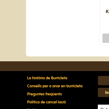
K
La història de Burricleta
Consells per a anar en burricleta
I
Preguntes freqüents
Política de cancel·lació