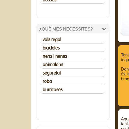
bosses
¿QUÈ MÉS NECESSITES?
vals regal
bicicletes
Tens
nens i nenes
toqu
animalons
Donc
seguretat
és l
brag
roba
burricoses
Aque
tant
nos