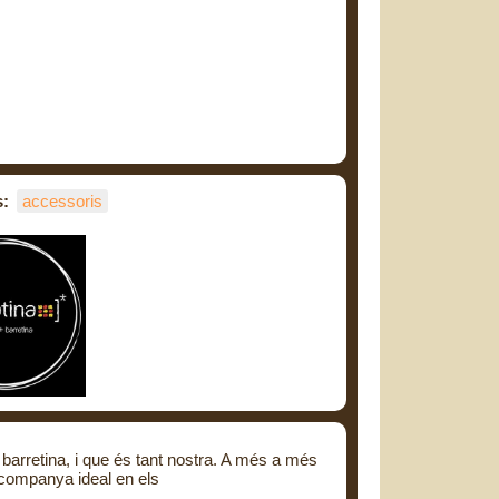
s:
accessoris
arretina, i que és tant nostra. A més a més
a companya ideal en els