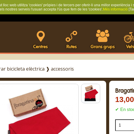
 lloc web utilitza 'cookies' pròpies i de tercers per oferir-li una millor experiència i 
 els nostres serveis l'usuari accepta l'ús que fem de les 'cookies'.
Més informació
[Ta
Centres
Rutes
Grans grups
Vehi
r bicicleta elèctrica
❱
accessoris
Bragati
13,0
✔ En sto