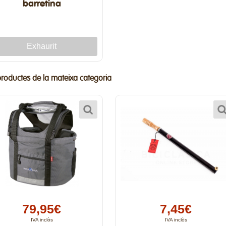
barretina
productes de la mateixa categoria
79,95€
7,45€
IVA inclòs
IVA inclòs