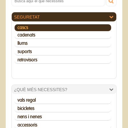
SEGURETAT
cascs
cadenats
llums
suports
retrovisors
¿QUÈ MÉS NECESSITES?
vals regal
bicicletes
nens i nenes
accessoris