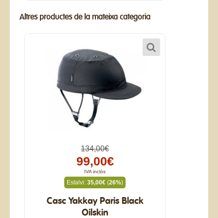
Altres productes de la mateixa categoria
134,00€
99,00€
IVA inclòs
Estalvi:
35,00€
(
26%
)
Casc Yakkay Paris Black
Oilskin