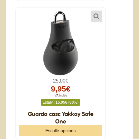
25,00€
9,95€
IVA inclòs
Estalvi:
15,05€
(
60%
)
Guarda casc Yakkay Safe
One
Escollir opcions