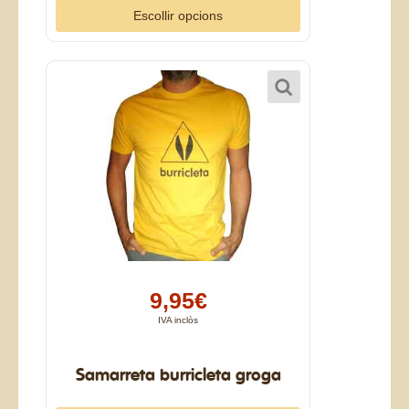
Escollir opcions
9,95€
IVA inclòs
Samarreta burricleta groga