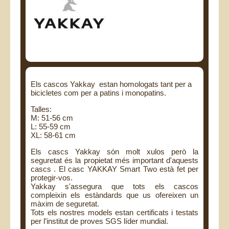
Els cascos Yakkay estan homologats tant per a
bicicletes com per a patins i monopatins.
Talles:
M: 51-56 cm
L: 55-59 cm
XL: 58-61 cm
Els cascs Yakkay són molt xulos però la
seguretat és la propietat més important d'aquests
cascs . El casc YAKKAY Smart Two està fet per
protegir-vos.
Yakkay s'assegura que tots els cascos
compleixin els estàndards que us ofereixen un
màxim de seguretat.
Tots els nostres models estan certificats i testats
per l’institut de proves SGS líder mundial.