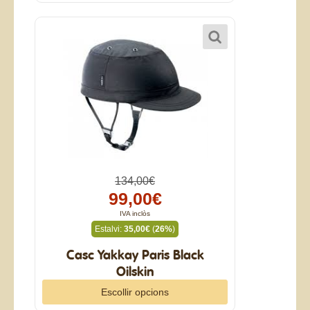
134,00€
99,00€
IVA inclòs
Estalvi:
35,00€
(
26%
)
Casc Yakkay Paris Black
Oilskin
Escollir opcions