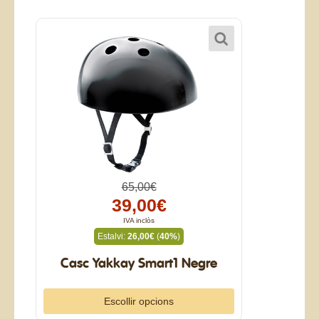
65,00€
39,00€
IVA inclòs
Estalvi:
26,00€
(
40%
)
Casc Yakkay Smart1 Negre
Escollir opcions