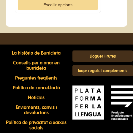
Escollir opcions
La història de Burricleta
Lloguer i rutes
Consells per a anar en
burricleta
Ixop: regals i complements
Preguntes freqüents
Política de cancel·lació
Notícies
Enviaments, canvis i
devolucions
Política de privacitat a xarxes
socials