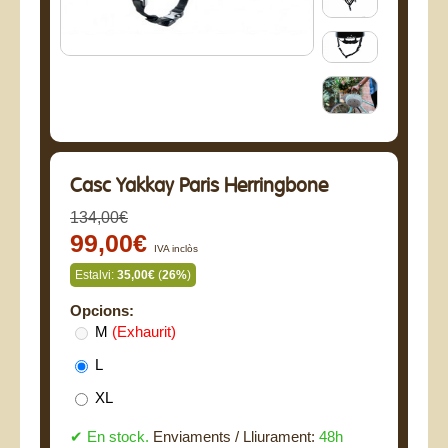
Casc Yakkay Paris Herringbone
134,00€
99,00€
IVA inclòs
Estalvi:
35,00€
(
26%
)
Opcions:
M
(Exhaurit)
L
XL
✔ En stock.
Enviaments / Lliurament:
48h