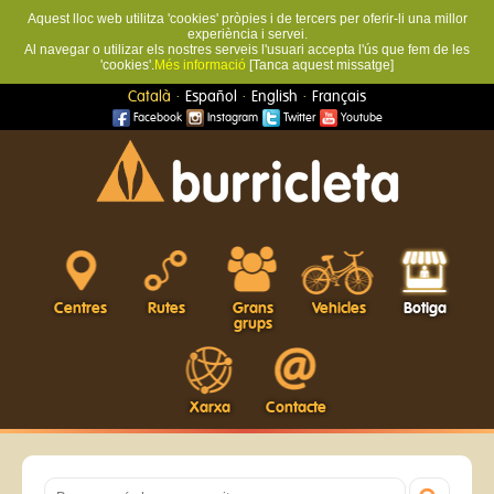
Aquest lloc web utilitza 'cookies' pròpies i de tercers per oferir-li una millor
experiència i servei.
Al navegar o utilizar els nostres serveis l'usuari accepta l'ús que fem de les
'cookies'.
Més informació
[Tanca aquest missatge]
·
·
·
Català
Español
English
Français
Facebook
Instagram
Twitter
Youtube
Centres
Rutes
Grans
Vehicles
Botiga
grups
Xarxa
Contacte