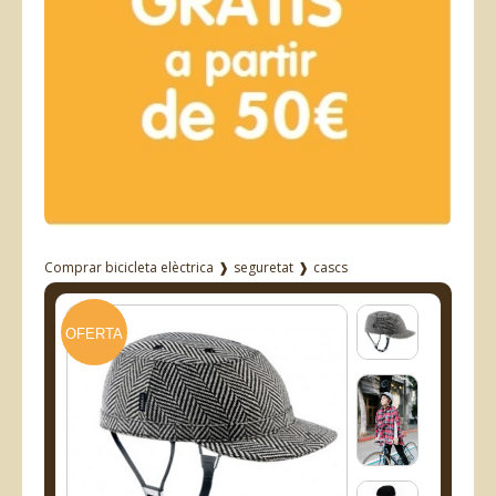
Comprar bicicleta elèctrica
❱
seguretat
❱
cascs
OFERTA