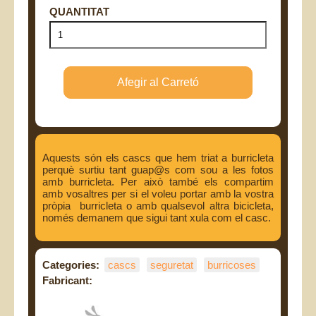
Aquests són els cascs que hem triat a burricleta
perquè surtiu tant guap@s com sou a les fotos
amb burricleta. Per això també els compartim
amb vosaltres per si el voleu portar amb la vostra
pròpia burricleta o amb qualsevol altra bicicleta,
només demanem que sigui tant xula com el casc.
Categories:
cascs
seguretat
burricoses
Fabricant: