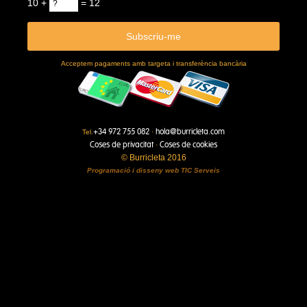
10 +
= 12
Acceptem pagaments amb targeta i transferència bancària
+34 972 755 082
hola@burricleta.com
Tel.
·
Coses de privacitat
Coses de cookies
·
© Burricleta 2016
Programació i disseny web
TIC Serveis