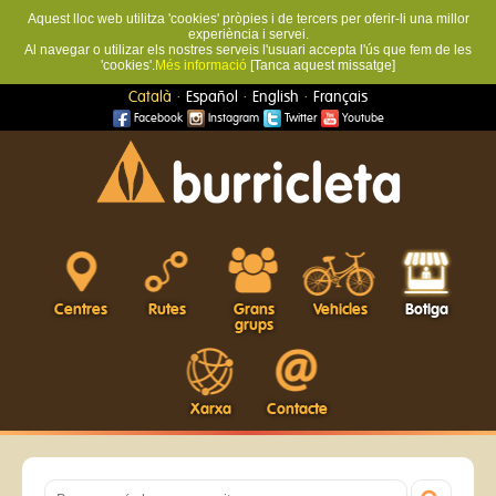
Aquest lloc web utilitza 'cookies' pròpies i de tercers per oferir-li una millor
experiència i servei.
Al navegar o utilizar els nostres serveis l'usuari accepta l'ús que fem de les
'cookies'.
Més informació
[Tanca aquest missatge]
·
·
·
Català
Español
English
Français
Facebook
Instagram
Twitter
Youtube
Centres
Rutes
Grans
Vehicles
Botiga
grups
Xarxa
Contacte