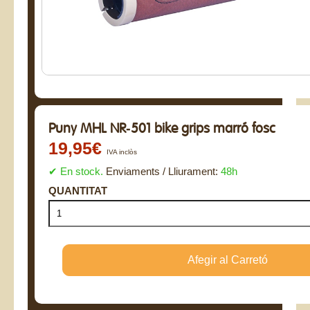
Puny MHL NR-501 bike grips marró fosc
19,95€
IVA inclòs
✔ En stock.
Enviaments / Lliurament:
48h