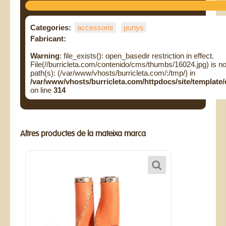
Categories:
accessoris
punys
Fabricant:
Warning
: file_exists(): open_basedir restriction in effect.
File(//burricleta.com/contenido/cms/thumbs/16024.jpg) is no
path(s): (/var/www/vhosts/burricleta.com/:/tmp/) in
/var/www/vhosts/burricleta.com/httpdocs/site/templa
on line
314
Altres productes de la mateixa marca