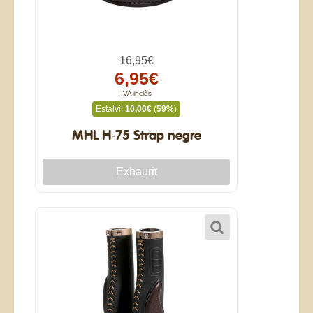
16,95€
6,95€
IVA inclòs
Estalvi:
10,00€
(
59%
)
MHL H-75 Strap negre