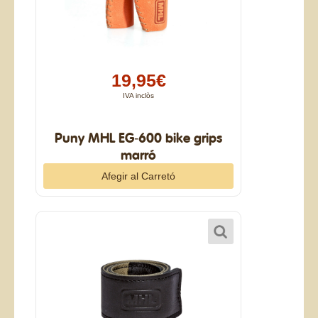
19,95€
IVA inclòs
Puny MHL EG-600 bike grips
marró