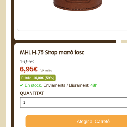
MHL H-75 Strap marró fosc
16,95€
6,95€
IVA inclòs
Estalvi:
10,00€
(
59%
)
✔ En stock.
Enviaments / Lliurament:
48h