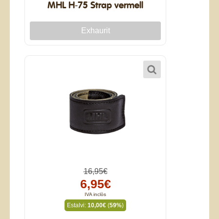
MHL H-75 Strap vermell
16,95€
6,95€
IVA inclòs
Estalvi:
10,00€
(
59%
)