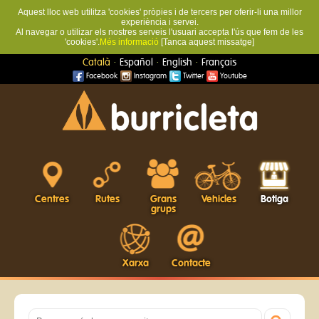
Aquest lloc web utilitza 'cookies' pròpies i de tercers per oferir-li una millor
experiència i servei.
Al navegar o utilizar els nostres serveis l'usuari accepta l'ús que fem de les
'cookies'.
Més informació
[Tanca aquest missatge]
·
·
·
Català
Español
English
Français
Facebook
Instagram
Twitter
Youtube
Centres
Rutes
Grans
Vehicles
Botiga
grups
Xarxa
Contacte