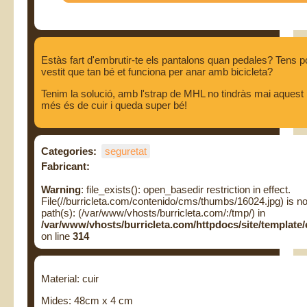
Estàs fart d'embrutir-te els pantalons quan pedales? Tens p
vestit que tan bé et funciona per anar amb bicicleta?
Tenim la solució, amb l'strap de MHL no tindràs mai aques
més és de cuir i queda super bé!
Categories:
seguretat
Fabricant:
Warning
: file_exists(): open_basedir restriction in effect.
File(//burricleta.com/contenido/cms/thumbs/16024.jpg) is no
path(s): (/var/www/vhosts/burricleta.com/:/tmp/) in
/var/www/vhosts/burricleta.com/httpdocs/site/templa
on line
314
Material: cuir
Mides: 48cm x 4 cm