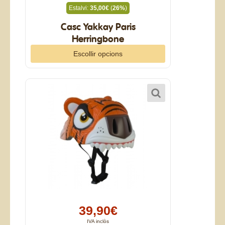
Estalvi:
35,00€
(
26%
)
Casc Yakkay Paris
Herringbone
Escollir opcions
39,90€
IVA inclòs