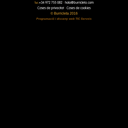
+34 972 755 082
hola@burricleta.com
Tel.
·
Coses de privacitat
Coses de cookies
·
© Burricleta 2016
Programació i disseny web
TIC Serveis