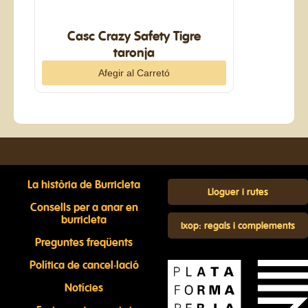
Casc Crazy Safety Tigre
taronja
La història de Burricleta
Lloguer i rutes
Consells per a anar en
burricleta
Ixop: regals i complements
Preguntes freqüents
Política de cancel·lació
Notícies