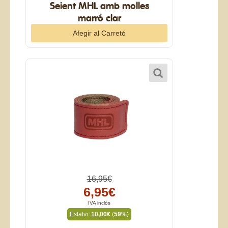
Seient MHL amb molles
marró clar
16,95€
6,95€
IVA inclòs
Estalvi:
10,00€
(
59%
)