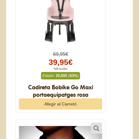
69,95€
39,95€
IVA inclòs
Estalvi:
30,00€
(
43%
)
Cadireta Bobike Go Maxi
portaequipatges rosa