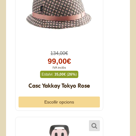
134,00€
99,00€
IVA inclòs
Estalvi:
35,00€
(
26%
)
Casc Yakkay Tokyo Rose
Escollir opcions