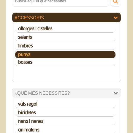
ACCESSORIS
alforges i cistelles
seients
timbres
punys
bosses
¿QUÈ MÉS NECESSITES?
vals regal
bicicletes
nens i nenes
animalons