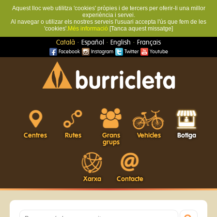
Aquest lloc web utilitza 'cookies' pròpies i de tercers per oferir-li una millor
experiència i servei.
Al navegar o utilizar els nostres serveis l'usuari accepta l'ús que fem de les
'cookies'.
Més informació
[Tanca aquest missatge]
·
·
·
Català
Español
English
Français
Facebook
Instagram
Twitter
Youtube
Centres
Rutes
Grans
Vehicles
Botiga
grups
Xarxa
Contacte