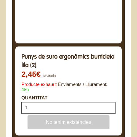
Punys de suro ergonòmics burricleta
lila (2)
2,45€
IVA inclòs
Producte exhaurit
Enviaments / Lliurament:
48h