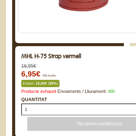
MHL H-75 Strap vermell
16,95€
6,95€
IVA inclòs
Estalvi:
10,00€
(
59%
)
Producte exhaurit
Enviaments / Lliurament:
48h