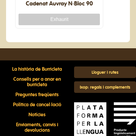
Cadenat Auvray N-Bloc 90
La història de Burricleta
Lloguer i rutes
Consells per a anar en
burricleta
Ixop: regals i complements
Preguntes freqüents
Política de cancel·lació
Notícies
Enviaments, canvis i
devolucions