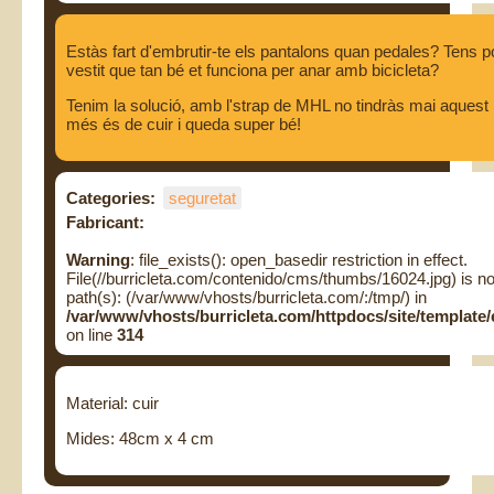
Estàs fart d'embrutir-te els pantalons quan pedales? Tens p
vestit que tan bé et funciona per anar amb bicicleta?
Tenim la solució, amb l'strap de MHL no tindràs mai aques
més és de cuir i queda super bé!
Categories:
seguretat
Fabricant:
Warning
: file_exists(): open_basedir restriction in effect.
File(//burricleta.com/contenido/cms/thumbs/16024.jpg) is no
path(s): (/var/www/vhosts/burricleta.com/:/tmp/) in
/var/www/vhosts/burricleta.com/httpdocs/site/templa
on line
314
Material: cuir
Mides: 48cm x 4 cm