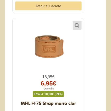
16,95€
6,95€
IVA inclòs
Estalvi:
10,00€
(
59%
)
MHL H-75 Strap marró clar