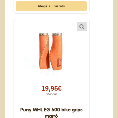
19,95€
IVA inclòs
Puny MHL EG-600 bike grips
marró