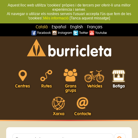
Aquest lloc web utilitza 'cookies' pròpies i de tercers per oferir-li una millor
experiència i servei.
Al navegar o utilizar els nostres serveis l'usuari accepta l'ús que fem de les
'cookies'.
Més informació
[Tanca aquest missatge]
·
·
·
Català
Español
English
Français
Facebook
Instagram
Twitter
Youtube
Centres
Rutes
Grans
Vehicles
Botiga
grups
Xarxa
Contacte